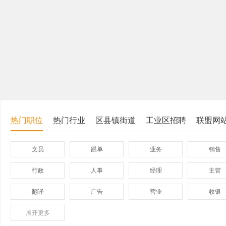
热门职位
热门行业
区县镇街道
工业区招聘
联盟网
文员
跟单
业务
销售
行政
人事
经理
主管
翻译
广告
营业
收银
展开
保险
更多
模具
软件
管理