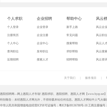
外贸业务员
业务员
设计师
技术员
淘宝美工
淘宝运营
淘宝客服
网店
个人求职
企业招聘
帮助中心
风云
附近找工作
招工启事
本地
找工作包
个人登录
企业登录
新手上路
风云企
近期
今日
今天
哪里
注册简历
企业注册
常见问题
风云职
个人中心
企业中心
搜索帮助
风云人
最新最急
30元一小时
300元一天
200元一
查询职位
发布职位
求职帮助
风云搜
保洁员
缝纫工
收银员
快递员
近期招聘
搜索人才
招聘帮助
风云资
操作工
晒版工
钳工
叉车工
锣工
装修工
铆焊工
车衣工
关于我们
|
服务项目
|
机修工
数控车床
磨工
铣工
惠阳招聘网—网上惠阳人才市场! 惠阳求职、惠阳招聘、惠阳人才网【www.hyzp.net】版权所
木工
冲床
磨床工
管道工
特别敬告：未经惠阳人才网允许，不得转载本站任何信息。惠阳人才网站中人气火爆
喷漆工
锅炉工
制冷工
机电维修
中华人民共和国增值电信经营ICP许可证编号：粤ICP备09136788号-18 工商注册编号：4405