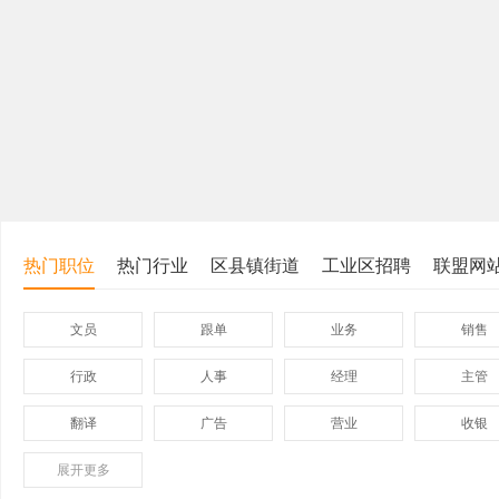
热门职位
热门行业
区县镇街道
工业区招聘
联盟网
文员
跟单
业务
销售
行政
人事
经理
主管
翻译
广告
营业
收银
展开
保险
更多
模具
软件
管理