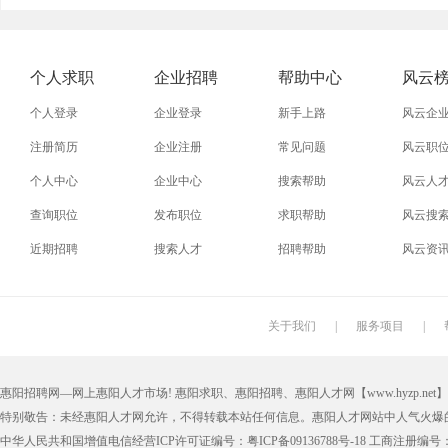
外贸业务员
业务员
设计师
技术员
淘宝美工
淘宝运营
淘宝客服
网店
个人求职
企业招聘
帮助中心
风云
附近找工作
招工启事
本地
找工作包
个人登录
企业登录
新手上路
风云企
近期
今日
今天
哪里
注册简历
企业注册
常见问题
风云职
个人中心
企业中心
搜索帮助
风云人
最新最急
30元一小时
300元一天
200元一
查询职位
发布职位
求职帮助
风云搜
保洁员
缝纫工
收银员
快递员
近期招聘
搜索人才
招聘帮助
风云资
操作工
晒版工
钳工
叉车工
锣工
装修工
铆焊工
车衣工
关于我们
|
服务项目
|
机修工
数控车床
磨工
铣工
惠阳招聘网—网上惠阳人才市场! 惠阳求职、惠阳招聘、惠阳人才网【www.hyzp.net】版权所
木工
冲床
磨床工
管道工
特别敬告：未经惠阳人才网允许，不得转载本站任何信息。惠阳人才网站中人气火爆
喷漆工
锅炉工
制冷工
机电维修
中华人民共和国增值电信经营ICP许可证编号：粤ICP备09136788号-18 工商注册编号：4405