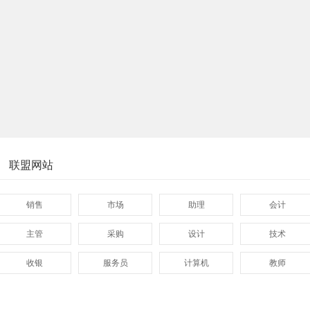
联盟网站
销售
市场
助理
会计
主管
采购
设计
技术
收银
服务员
计算机
教师
管理
顾问
促销
网页