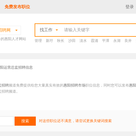
免费发布职位
登录
找工作
招聘网
爆的惠阳人才网站
管理
新圩
秋长
沙田
淡水
霞涌
平潭
永湖
良井
惠阳运营总监招聘信息
监招聘
频道免费提供给您大量真实有效的
惠阳招聘市场
职位信息，同时您可以发布
惠
监招聘频道。
对这些职位还不满意，请尝试更换关键词搜索