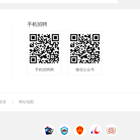
普工
兼职
快递
八小时工作
8小时
附近
手机招聘
包吃包住
50岁左右
最新
今天招工
最近
工地招小工
煮饭工
普通工人
清洁工
手机招聘网
微信公众号
厨师
促销员
导购员
车位工
熨烫工
裁剪工
空调工
电梯工
水工
政策
|
网站地图
工人
印刷技工
车工
样板工
丝印工
油漆工
育儿嫂
保姆
钟点工