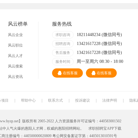
技术员
营业员
暑假工
事业单位
网店
马头
临时工
包装工
风云榜单
服务热线
找工作包吃住
急招急聘
长白班
工资日结
18211448234 (微信同号)
风云企业
求职咨询
13421617228 (微信同号)
哪里
附近今天
招聘咨询
日结
一天一结
风云职位
13421617228 (微信同号)
售后服务
风云人才
200元一天
冲压工
快递分拣员
装配工
周一至周六 08:30 - 18:00
服务时间
风云搜索
快递员
送餐员
洗碗工
搬运工
在线客服
在线客服
风云资讯
叉车工
修理工
钣金工
学徒工
车衣工
喷洒工
镗工
抛光工
务项目
|
帮助中心
|
联系方式
|
投诉建议
|
法律声明
|
隐私
铣工
领班
钻工
铆工
net】版权所有 2005-2022 人力资源服务许可证编号：440583001502
管道工
氩弧焊
电焊工
生产工
站中人气火爆的惠阳人才网，权威的
惠阳招聘网
站。
求职招聘宝APP
下载
机电维修工
电器维修工
月嫂
催乳师
册编号：440500000020809 粤公网安备案证字第：4405013010591号