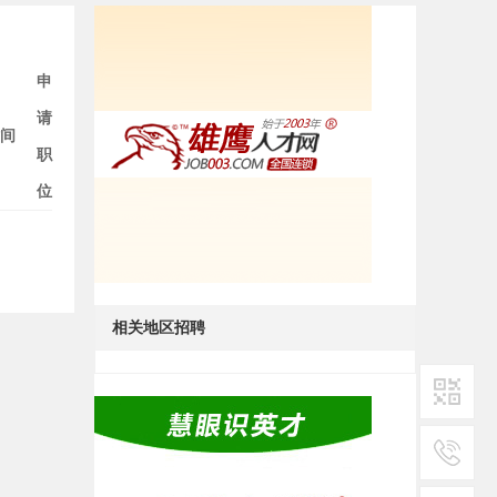
申
请
间
职
位
相关地区招聘
二维码1
服务