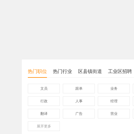
热门职位
热门行业
区县镇街道
工业区招聘
文员
跟单
业务
行政
人事
经理
翻译
广告
营业
展开
保险
更多
模具
软件