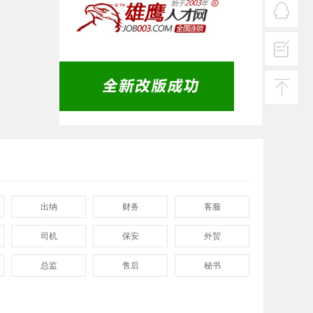
热线
在线
客服
投诉
建议
返回
顶部
出纳
财务
客服
司机
保安
外贸
总监
售后
秘书
程序
拓展
电工