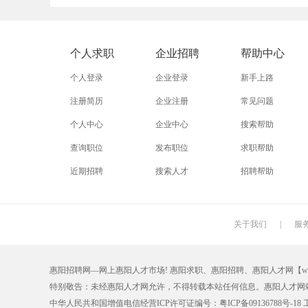
外贸业务员
业务员
设计师
淘宝美工
淘宝运营
淘宝客服
个人求职
企业招聘
帮助中心
附近找工作
招工启事
本地
个人登录
企业登录
新手上路
近期
今日
今天
注册简历
企业注册
常见问题
个人中心
企业中心
搜索帮助
最新最急
30元一小时
300元一天
查询职位
发布职位
求职帮助
保洁员
缝纫工
收银员
近期招聘
搜索人才
招聘帮助
操作工
晒版工
钳工
锣工
装修工
铆焊工
关于我们
|
服
机修工
数控车床
磨工
惠阳招聘网—网上惠阳人才市场! 惠阳求职、惠阳招聘、惠阳人才网【www.hyzp.
木工
冲床
磨床工
特别敬告：未经惠阳人才网允许，不得转载本站任何信息。惠阳人才网
喷漆工
锅炉工
制冷工
中华人民共和国增值电信经营ICP许可证编号：粤ICP备09136788号-18 工商注