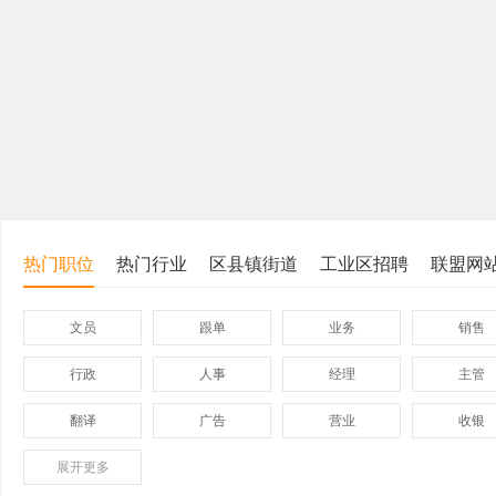
热门职位
热门行业
区县镇街道
工业区招聘
联盟网
文员
跟单
业务
销售
行政
人事
经理
主管
翻译
广告
营业
收银
展开
保险
更多
模具
软件
管理