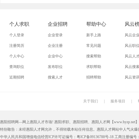
外贸业务员
业务员
设计师
技术员
淘宝美工
淘宝运营
淘宝客服
网店
个人求职
企业招聘
帮助中心
风云
附近找工作
招工启事
本地
找工作包
个人登录
企业登录
新手上路
风云企
近期
今日
今天
哪里
注册简历
企业注册
常见问题
风云职
个人中心
企业中心
搜索帮助
风云人
最新最急
30元一小时
300元一天
200元一
查询职位
发布职位
求职帮助
风云搜
保洁员
缝纫工
收银员
快递员
近期招聘
搜索人才
招聘帮助
风云资
操作工
晒版工
钳工
叉车工
锣工
装修工
铆焊工
车衣工
关于我们
|
服务项目
|
机修工
数控车床
磨工
铣工
惠阳招聘网—网上惠阳人才市场! 惠阳求职、惠阳招聘、惠阳人才网【www.hyzp.net】版权所
木工
冲床
磨床工
管道工
特别敬告：未经惠阳人才网允许，不得转载本站任何信息。惠阳人才网站中人气火爆
喷漆工
锅炉工
制冷工
机电维修
中华人民共和国增值电信经营ICP许可证编号：粤ICP备09136788号-18 工商注册编号：4405