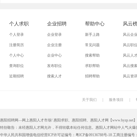
外贸业务员
业务员
设计师
技术员
淘宝美工
淘宝运营
淘宝客服
网店
个人求职
企业招聘
帮助中心
风云
附近找工作
招工启事
本地
找工作包
个人登录
企业登录
新手上路
风云企
近期
今日
今天
哪里
注册简历
企业注册
常见问题
风云职
个人中心
企业中心
搜索帮助
风云人
最新最急
30元一小时
300元一天
200元一
查询职位
发布职位
求职帮助
风云搜
保洁员
缝纫工
收银员
快递员
近期招聘
搜索人才
招聘帮助
风云资
操作工
晒版工
钳工
叉车工
锣工
装修工
铆焊工
车衣工
关于我们
|
服务项目
|
机修工
数控车床
磨工
铣工
惠阳招聘网—网上惠阳人才市场! 惠阳求职、惠阳招聘、惠阳人才网【www.hyzp.net】版权所
木工
冲床
磨床工
管道工
特别敬告：未经惠阳人才网允许，不得转载本站任何信息。惠阳人才网站中人气火爆
喷漆工
锅炉工
制冷工
机电维修
中华人民共和国增值电信经营ICP许可证编号：粤ICP备09136788号-18 工商注册编号：4405