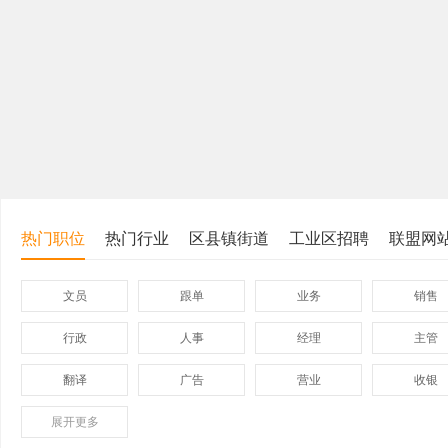
热门职位
热门行业
区县镇街道
工业区招聘
联盟网
文员
跟单
业务
销售
行政
人事
经理
主管
翻译
广告
营业
收银
展开
保险
更多
模具
软件
管理