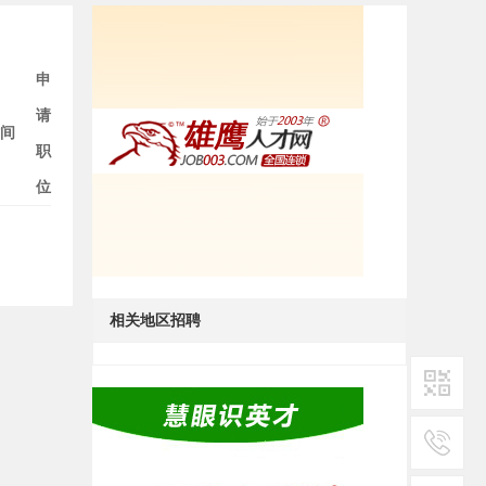
申
请
间
职
位
相关地区招聘
二维码1
服务