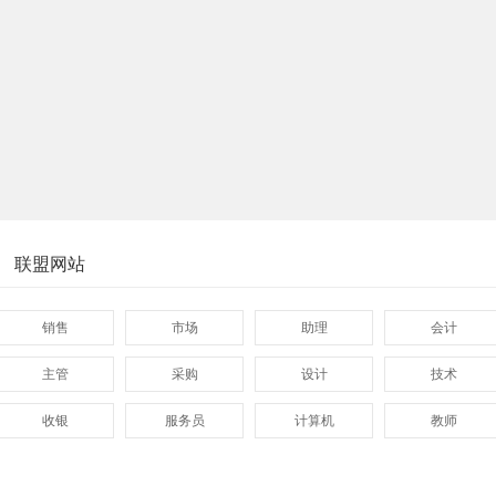
联盟网站
销售
市场
助理
会计
主管
采购
设计
技术
收银
服务员
计算机
教师
管理
顾问
促销
网页