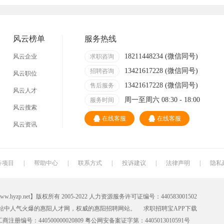
技术员
营业员
暑假工
事业单位
网店
马头
临时工
包装工
风云榜单
服务热线
找工作包吃住
急招急聘
长白班
工资日结
18211448234 (微信同号)
风云企业
求职咨询
13421617228 (微信同号)
哪里
附近今天
招聘咨询
日结
一天一结
风云职位
13421617228 (微信同号)
售后服务
风云人才
200元一天
冲压工
快递分拣员
装配工
周一至周六 08:30 - 18:00
服务时间
风云搜索
快递员
送餐员
洗碗工
搬运工
在线客服
在线客服
风云资讯
叉车工
修理工
钣金工
学徒工
车衣工
喷洒工
镗工
抛光工
务项目
|
帮助中心
|
联系方式
|
投诉建议
|
法律声明
|
隐私
铣工
领班
钻工
铆工
net】版权所有 2005-2022 人力资源服务许可证编号：440583001502
管道工
氩弧焊
电焊工
生产工
站中人气火爆的惠阳人才网，权威的
惠阳招聘网
站。
求职招聘宝APP
下载
机电维修工
电器维修工
月嫂
催乳师
册编号：440500000020809 粤公网安备案证字第：4405013010591号