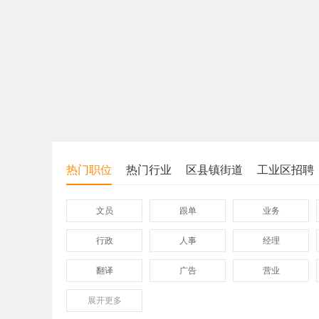
热门职位
热门行业
区县镇街道
工业区招聘
文员
跟单
业务
行政
人事
经理
翻译
广告
营业
展开
保险
更多
模具
软件