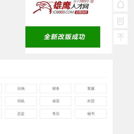
热线
在线
客服
投诉
建议
返回
顶部
出纳
财务
客服
司机
保安
外贸
总监
售后
秘书
程序
拓展
电工