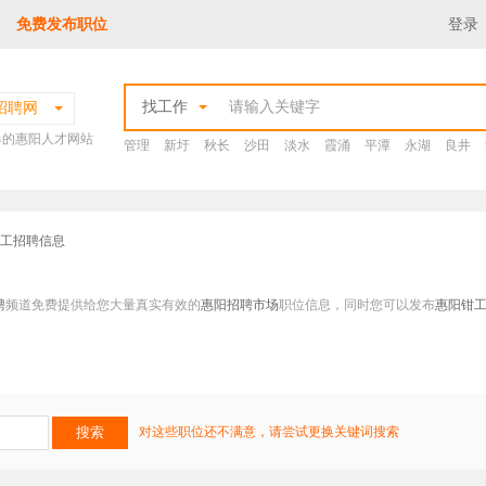
免费发布职位
登录
找工作
招聘网
爆的惠阳人才网站
管理
新圩
秋长
沙田
淡水
霞涌
平潭
永湖
良井
钳工招聘信息
聘
频道免费提供给您大量真实有效的
惠阳招聘市场
职位信息，同时您可以发布
惠阳钳
对这些职位还不满意，请尝试更换关键词搜索