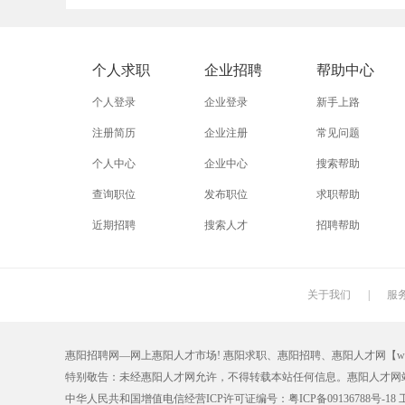
外贸业务员
业务员
设计师
淘宝美工
淘宝运营
淘宝客服
个人求职
企业招聘
帮助中心
附近找工作
招工启事
本地
个人登录
企业登录
新手上路
近期
今日
今天
注册简历
企业注册
常见问题
个人中心
企业中心
搜索帮助
最新最急
30元一小时
300元一天
查询职位
发布职位
求职帮助
保洁员
缝纫工
收银员
近期招聘
搜索人才
招聘帮助
操作工
晒版工
钳工
锣工
装修工
铆焊工
关于我们
|
服
机修工
数控车床
磨工
惠阳招聘网—网上惠阳人才市场! 惠阳求职、惠阳招聘、惠阳人才网【www.hyzp.
木工
冲床
磨床工
特别敬告：未经惠阳人才网允许，不得转载本站任何信息。惠阳人才网
喷漆工
锅炉工
制冷工
中华人民共和国增值电信经营ICP许可证编号：粤ICP备09136788号-18 工商注