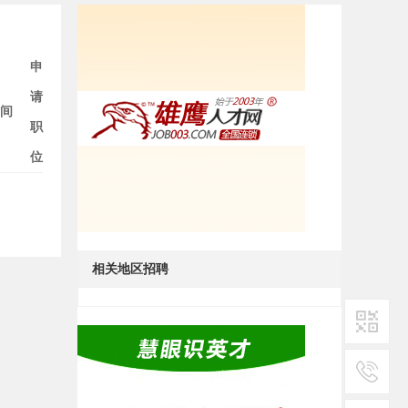
申
请
间
职
位
相关地区招聘
二维码1
服务