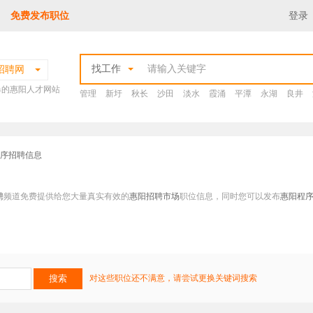
免费发布职位
登录
找工作
招聘网
爆的惠阳人才网站
管理
新圩
秋长
沙田
淡水
霞涌
平潭
永湖
良井
程序招聘信息
聘
频道免费提供给您大量真实有效的
惠阳招聘市场
职位信息，同时您可以发布
惠阳程
对这些职位还不满意，请尝试更换关键词搜索