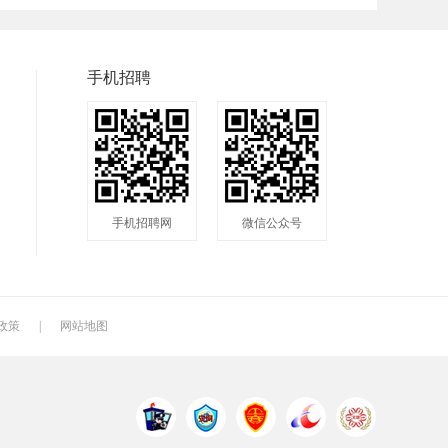
普工
兼职
快递
八小时工作
8小时
附近
手机招聘
包吃包住
50岁左右
最新
今天招工
最近
工地招小工
煮饭工
普通工人
清洁工
手机招聘网
微信公众号
厨师
促销员
导购员
车位工
熨烫工
裁剪工
空调工
电梯工
水工
政策
|
网站地图
工人
印刷技工
车工
样板工
丝印工
油漆工
育儿嫂
保姆
钟点工