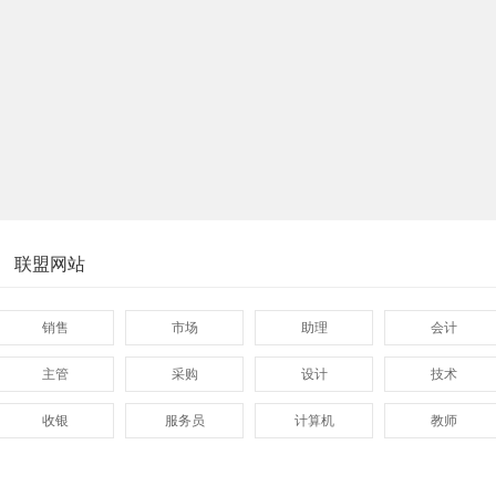
联盟网站
销售
市场
助理
会计
主管
采购
设计
技术
收银
服务员
计算机
教师
管理
顾问
促销
网页