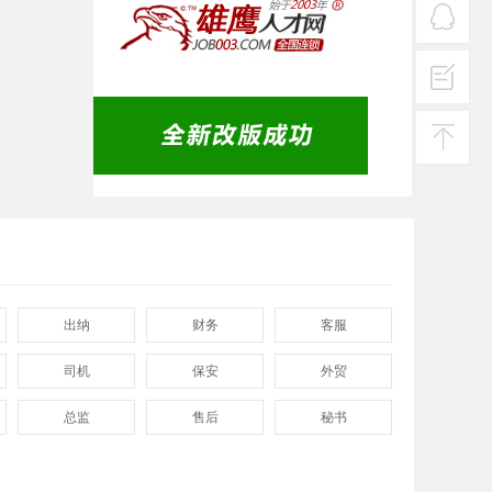
热线
在线
客服
投诉
建议
返回
顶部
出纳
财务
客服
司机
保安
外贸
总监
售后
秘书
程序
拓展
电工