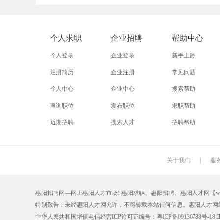
外贸业务员
业务员
设计师
淘宝美工
淘宝运营
淘宝客服
个人求职
企业招聘
帮助中心
附近找工作
招工启事
本地
个人登录
企业登录
新手上路
近期
今日
今天
注册简历
企业注册
常见问题
个人中心
企业中心
搜索帮助
最新最急
30元一小时
300元一天
查询职位
发布职位
求职帮助
保洁员
缝纫工
收银员
近期招聘
搜索人才
招聘帮助
操作工
晒版工
钳工
锣工
装修工
铆焊工
关于我们
|
服
机修工
数控车床
磨工
惠阳招聘网—网上惠阳人才市场! 惠阳求职、惠阳招聘、惠阳人才网【www.hyzp.
木工
冲床
磨床工
特别敬告：未经惠阳人才网允许，不得转载本站任何信息。惠阳人才网
喷漆工
锅炉工
制冷工
中华人民共和国增值电信经营ICP许可证编号：粤ICP备09136788号-18 工商注