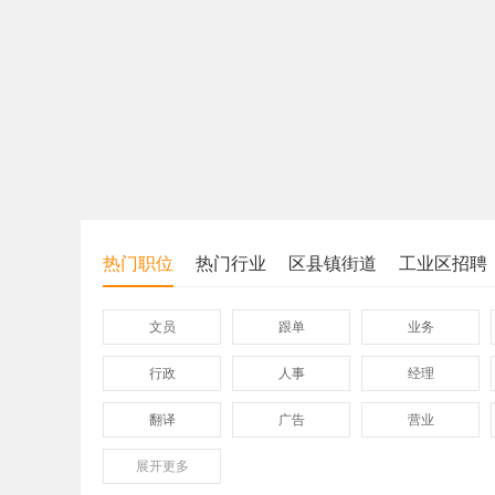
热门职位
热门行业
区县镇街道
工业区招聘
文员
跟单
业务
行政
人事
经理
翻译
广告
营业
展开
保险
更多
模具
软件