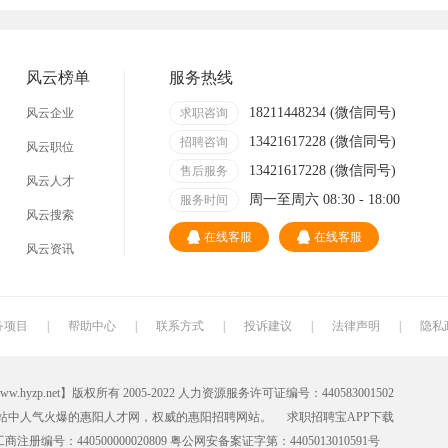
技术员
营业员
暑假工
事业单位
网店
马头
临时工
包装工
风云榜单
服务热线
找工作包吃住
急招急聘
长白班
工资日结
18211448234 (微信同号)
风云企业
求职咨询
13421617228 (微信同号)
哪里
附近今天
招聘咨询
日结
一天一结
风云职位
13421617228 (微信同号)
售后服务
风云人才
200元一天
冲压工
快递分拣员
装配工
周一至周六 08:30 - 18:00
服务时间
风云搜索
快递员
送餐员
洗碗工
搬运工
在线客服
在线客服
风云资讯
叉车工
修理工
钣金工
学徒工
车衣工
喷洒工
镗工
抛光工
务项目
|
帮助中心
|
联系方式
|
投诉建议
|
法律声明
|
隐私
铣工
领班
钻工
铆工
net】版权所有 2005-2022 人力资源服务许可证编号：440583001502
管道工
氩弧焊
电焊工
生产工
站中人气火爆的惠阳人才网，权威的
惠阳招聘网
站。
求职招聘宝APP
下载
机电维修工
电器维修工
月嫂
催乳师
册编号：440500000020809 粤公网安备案证字第：4405013010591号