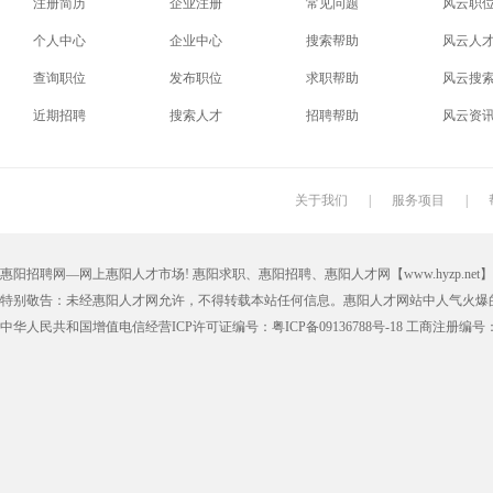
注册简历
企业注册
常见问题
风云职
个人中心
企业中心
搜索帮助
风云人
查询职位
发布职位
求职帮助
风云搜
近期招聘
搜索人才
招聘帮助
风云资
关于我们
|
服务项目
|
惠阳招聘网—网上惠阳人才市场! 惠阳求职、惠阳招聘、惠阳人才网【www.hyzp.net】版权所
特别敬告：未经惠阳人才网允许，不得转载本站任何信息。惠阳人才网站中人气火爆
中华人民共和国增值电信经营ICP许可证编号：粤ICP备09136788号-18 工商注册编号：4405